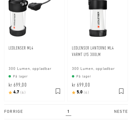
LEDLENSER ML4
LEDLENSER LANTERNE ML4
VARMT LYS 300LM
300 Lumen, oppladbar
300 Lumen, oppladbar
På lager
På lager
kr 699,00
kr 699,00
Karakter:
4.7
av 5 mulige
Karakter:
5.0
av 5 mulige
(6)
(6)
FORRIGE
1
NESTE