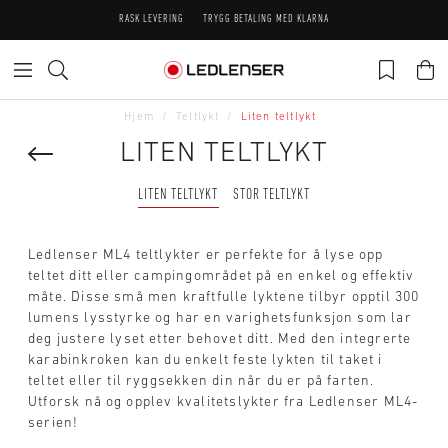
RASK LEVERING
TRYGG BETALING MED KLARNA
Hjem
Teltlykt
Liten teltlykt
LITEN TELTLYKT
LITEN TELTLYKT
STOR TELTLYKT
Ledlenser ML4 teltlykter er perfekte for å lyse opp
teltet ditt eller campingområdet på en enkel og effektiv
måte. Disse små men kraftfulle lyktene tilbyr opptil 300
lumens lysstyrke og har en varighetsfunksjon som lar
deg justere lyset etter behovet ditt. Med den integrerte
karabinkroken kan du enkelt feste lykten til taket i
teltet eller til ryggsekken din når du er på farten.
Utforsk nå og opplev kvalitetslykter fra Ledlenser ML4-
serien!