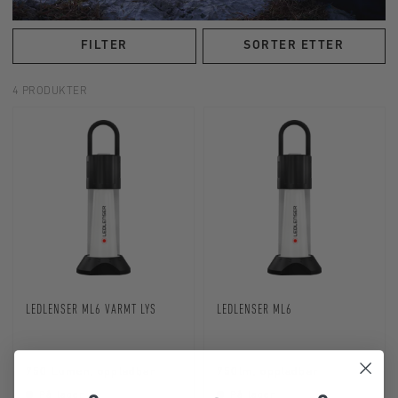
FILTER
SORTER ETTER
4 PRODUKTER
LEDLENSER ML6 VARMT LYS
LEDLENSER ML6
750 Lumen, oppladbar
750lm, oppladbar
På lager
På lager