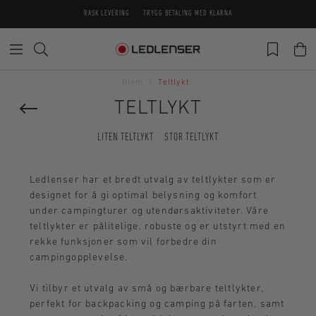
RASK LEVERING
TRYGG BETALING MED KLARNA
Hjem
Teltlykt
TELTLYKT
LITEN TELTLYKT
STOR TELTLYKT
Ledlenser har et bredt utvalg av teltlykter som er
designet for å gi optimal belysning og komfort
under campingturer og utendørsaktiviteter. Våre
teltlykter er pålitelige, robuste og er utstyrt med en
rekke funksjoner som vil forbedre din
campingopplevelse.
Vi tilbyr et utvalg av små og bærbare teltlykter,
perfekt for backpacking og camping på farten, samt