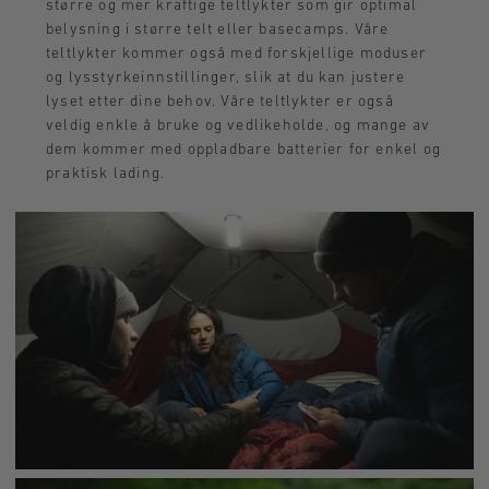
større og mer kraftige teltlykter som gir optimal
belysning i større telt eller basecamps. Våre
teltlykter kommer også med forskjellige moduser
og lysstyrkeinnstillinger, slik at du kan justere
lyset etter dine behov. Våre teltlykter er også
veldig enkle å bruke og vedlikeholde, og mange av
dem kommer med oppladbare batterier for enkel og
praktisk lading.