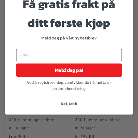
Få gratis frakt på
kr 1 449,00
kr 1 399,00
Karakter:
4.8
av 5 mulige
ditt første kjøp
(6)
Meld deg på vårt nyhetsbrev
Meld deg på!
Ved å registrere deg, samtykker du i å motta e-
postmarkedsføring
LEDLENSER ML4
LEDLENSER LANTERNE ML4
Nei, takk
VARMT LYS 300LM
300 Lumen, oppladbar
300 Lumen, oppladbar
På lager
På lager
kr 699,00
kr 699,00