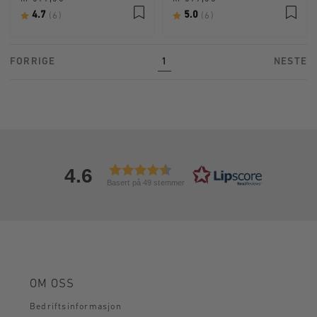
Karakter:
4.7
av 5 mulige
Karakter:
5.0
av 5 mulige
(6)
(6)
FORRIGE
1
NESTE
4.6
Basert på 49 stemmer
OM OSS
Bedriftsinformasjon