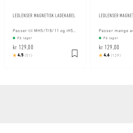
LEDLENSER MAGNETISK LADEKABEL
LEDLENSER MAGNE
Passer til MH5/7/8/11 og iH5R/iH9R og iH11R
På lager
På lager
kr 129,00
kr 129,00
Karakter:
4.5
av 5 mulige
Karakter:
4.6
av 5 
(51)
(129)