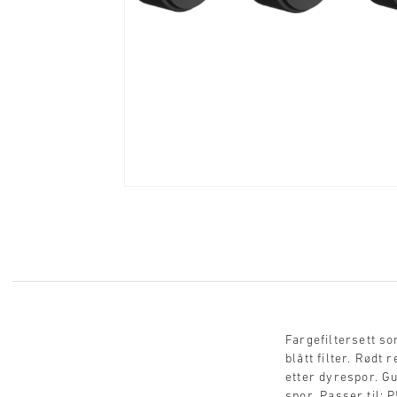
Fargefiltersett so
blått filter. Rødt
etter dyrespor. Gu
spor. Passer til: 