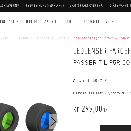
RASK LEVERING
TRYGG BETALING MED KLARNA
GRATIS FRAKT OVER 899,-
7-ÅRS GARANTI
ROFFLYKTER
TILBEHØR
AKTIVITET
OUTLET
OPPDAG LEDLENSER
Hjem
Tilbehør
Tilbehør til lykter
Ledlenser Fargefiltersett 29,5mm
LEDLENSER FARGEF
PASSER TIL P5R C
Art.nr
LL502239
Fargefiltersett 29,5mm til 
kr 299,00