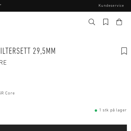
*
Kundeservice
ILTERSETT 29,5MM
ORE
P5R Core
1 stk på lager