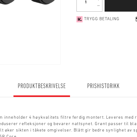
TRYGG BETALING
PRODUKTBESKRIVELSE
PRISHISTORIKK
m inneholder 4 høykvalitets filtre ferdig montert. Leveres med rø
 reduserer refleksjoner og bevarer nattsynet. Grønt passer til bl
lt øker sikten i tåkete omgivelser. Blått gir bedre synlighet av s
P5R Core