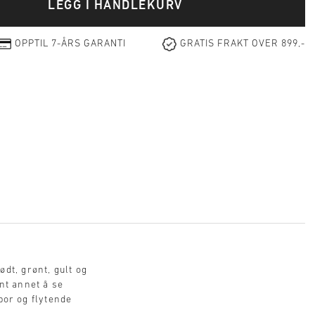
LEGG I HANDLEKURV
OPPTIL 7-ÅRS GARANTI
GRATIS FRAKT OVER 899,-
dt, grønt, gult og
ant annet å se
por og flytende