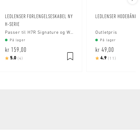
LEDLENSER FORLENGELSESKABEL NY
LEDLENSER HODEBÅND 
H-SERIE
Passer til H7R Signature og Work, H15R og H19R
Outletpris
På lager
På lager
kr 159,00
kr 49,00
Karakter:
5.0
av 5 mulige
Karakter:
4.9
av 5 mulig
(4)
(11)