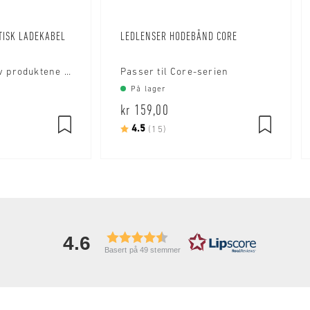
TISK LADEKABEL
LEDLENSER HODEBÅND CORE
Passer mange av produktene til Ledlenser
Passer til Core-serien
På lager
kr 159,00
mulige
Karakter:
4.5
av 5 mulige
(15)
4.6
Basert på 49 stemmer