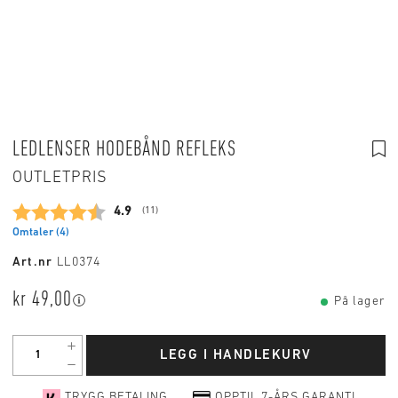
LEDLENSER HODEBÅND REFLEKS
OUTLETPRIS
Gjennomsnittskarakter:
4.9
(
stemmer:
11
)
Omtaler (
4
)
Art.nr
LL0374
kr 49,00
På lager
LEGG I HANDLEKURV
TRYGG BETALING
OPPTIL 7-ÅRS GARANTI