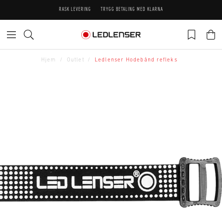
RASK LEVERING
TRYGG BETALING MED KLARNA
Hjem
Outlet
Ledlenser Hodebånd refleks