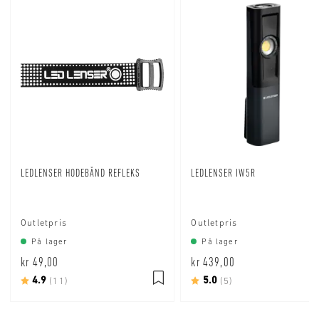
LEDLENSER HODEBÅND REFLEKS
LEDLENSER IW5R
Outletpris
Outletpris
På lager
På lager
kr 49,00
kr 439,00
Karakter:
4.9
av 5 mulige
Karakter:
5.0
av 5 mulige
(11)
(5)