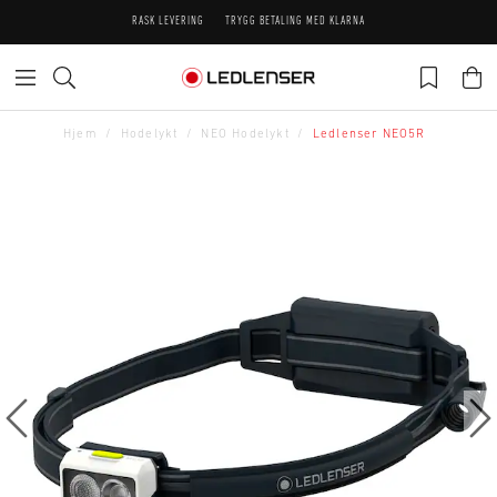
RASK LEVERING
TRYGG BETALING MED KLARNA
Hjem
Hodelykt
NEO Hodelykt
Ledlenser NEO5R