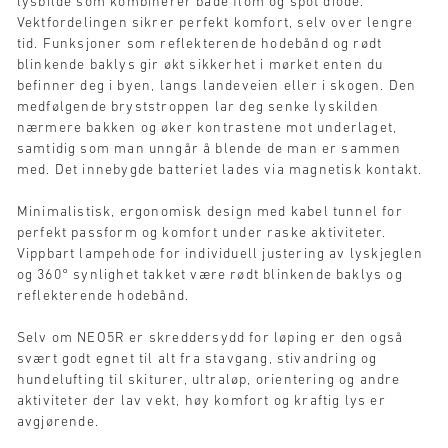
lysbilde som kombinerer både flom og spot diode.
Vektfordelingen sikrer perfekt komfort, selv over lengre
tid. Funksjoner som reflekterende hodebånd og rødt
blinkende baklys gir økt sikkerhet i mørket enten du
befinner deg i byen, langs landeveien eller i skogen. Den
medfølgende bryststroppen lar deg senke lyskilden
nærmere bakken og øker kontrastene mot underlaget,
samtidig som man unngår å blende de man er sammen
med. Det innebygde batteriet lades via magnetisk kontakt.
Minimalistisk, ergonomisk design med kabel tunnel for
perfekt passform og komfort under raske aktiviteter.
Vippbart lampehode for individuell justering av lyskjeglen
og 360° synlighet takket være rødt blinkende baklys og
reflekterende hodebånd.
Selv om NEO5R er skreddersydd for løping er den også
svært godt egnet til alt fra stavgang, stivandring og
hundelufting til skiturer, ultraløp, orientering og andre
aktiviteter der lav vekt, høy komfort og kraftig lys er
avgjørende.