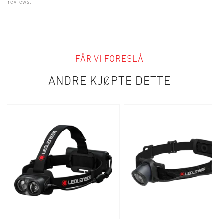
m
reviews.
r
i
e
g
r
e
FÅR VI FORESLÅ
ANDRE KJØPTE DETTE