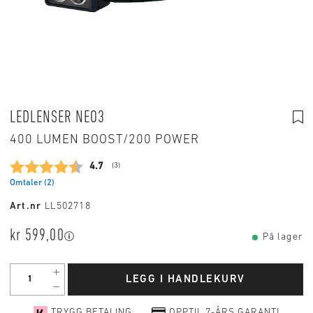
LEDLENSER NEO3
400 LUMEN BOOST/200 POWER
Gjennomsnittskarakter:
4.7
(
stemmer:
3
)
Omtaler (
2
)
Art.nr
LL502718
kr 599,00
På lager
LEGG I HANDLEKURV
TRYGG BETALING
OPPTIL 7-ÅRS GARANTI