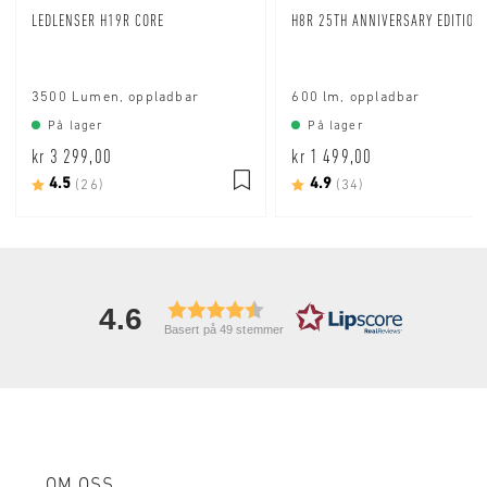
LEDLENSER H19R CORE
H8R 25TH ANNIVERSARY EDITION
3500 Lumen, oppladbar
600 lm, oppladbar
På lager
På lager
kr 3 299,00
kr 1 499,00
Karakter:
4.5
av 5 mulige
Karakter:
4.9
av 5 mulige
(26)
(34)
4.6
Basert på 49 stemmer
OM OSS