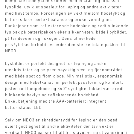
kompakte hodelykten skinner med et klart og tilpasset
lysbilde, utviklet spesielt for løping og andre aktiviteter
med høyt tempo. Fordelingen av vekt mellom hodelykt og
batteri sikrer perfekt balanse og brukervennlighet.
Funksjoner som reflekterende hodebånd og rødt blinkende
lys bak på batteripakken øker sikkerheten, både i bybildet,
på landeveien og i skogen. Dens utmerkede
pris/ytelsesforhold avrunder den sterke totale pakken til
NEO3.
Lysbildet er perfekt designet for løping og andre
uteaktiviteter og belyser nøyaktig nær- og fjernområdet
med både spot og flom diode. Minimalistisk, ergonomisk
design med kabelkanal for perfekt passform og komfort,
justerbart lampehode og 360° synlighet takket være rødt
blinkende baklys og reflekterende hodebånd.
Enkel betjening med tre AAA-batterier; integrert
batteristatus-LED
Selv om NEO3 er skreddersydd for løping er den også
svært godt egnet til andre aktiviteter der lav vekt er
verdsatt. NEO3 passer til alt fra stavgang og stivandring til