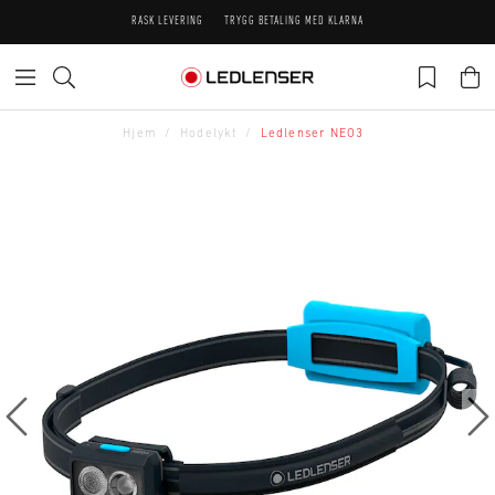
RASK LEVERING
TRYGG BETALING MED KLARNA
Hjem
Hodelykt
Ledlenser NEO3