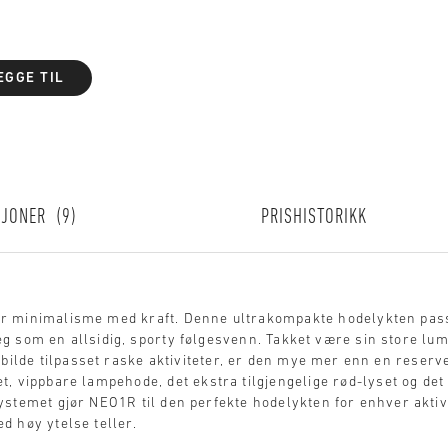
EGGE TIL
SJONER
9
PRISHISTORIKK
 minimalisme med kraft. Denne ultrakompakte hodelykten pass
g som en allsidig, sporty følgesvenn. Takket være sin store l
sbilde tilpasset raske aktiviteter, er den mye mer enn en reserve
, vippbare lampehode, det ekstra tilgjengelige rød-lyset og det
stemet gjør NEO1R til den perfekte hodelykten for enhver aktiv
d høy ytelse teller.