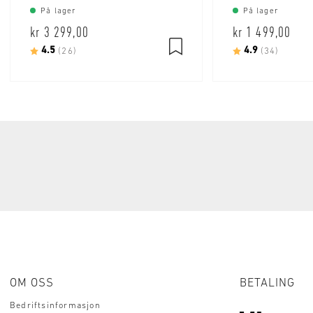
På lager
På lager
kr 3 299,00
kr 1 499,00
Karakter:
4.5
av 5 mulige
Karakter:
4.9
av 5 m
(26)
(34)
OM OSS
BETALING
Bedriftsinformasjon