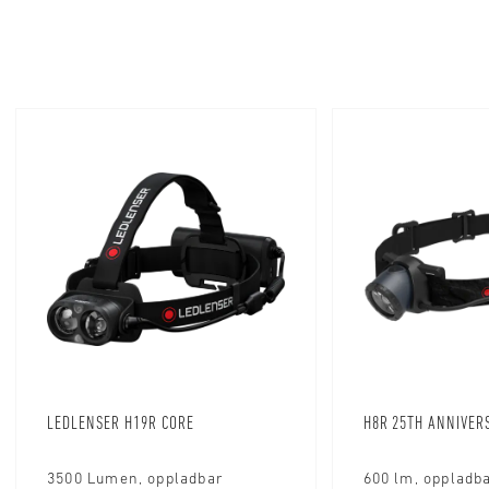
LEDLENSER H19R CORE
H8R 25TH ANNIVER
3500 Lumen, oppladbar
600 lm, oppladb