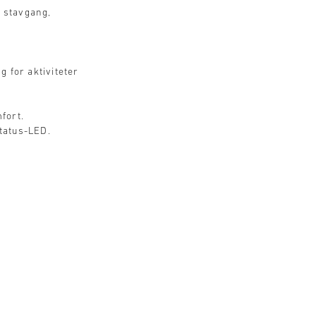
a stavgang,
g for aktiviteter
fort.
tatus-LED.