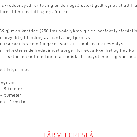
skreddersydd for løping er den også svært godt egnet til alt fr
turer til hundelufting og gåturer.
39 g) men kraftige (250 lm) hodelykten gir en perfekt lysfordelin
ir nøyaktig blanding av nærlys og fjernlys.
kstra rødt lys som fungerer som et signal- og nattesynlys.
e, reflekterende hodebåndet sørger for økt sikkerhet og høy kom
es raskt og enkelt med det magnetiske ladesystemet, og har en s
el følger med.
program;
 – 80 meter
 – 50meter
en - 15meter
FÅR VI FORESLÅ