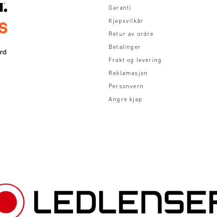
Garanti
Kjøpsvilkår
Retur av ordre
Betalinger
Frakt og levering
Reklamasjon
Personvern
Angre kjøp