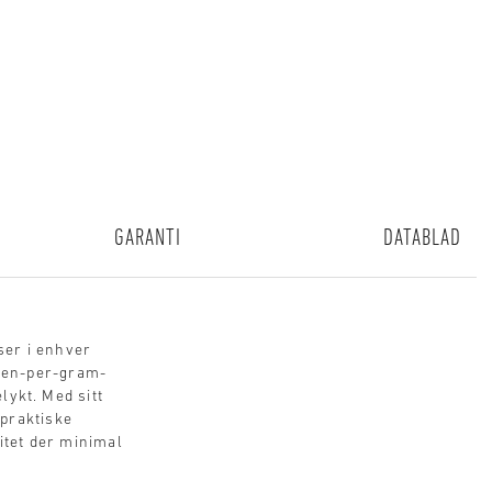
GARANTI
DATABLAD
er i enhver
umen-per-gram-
lykt. Med sitt
 praktiske
itet der minimal