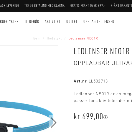
RASK LEVERING
TRYGG BETALING MED KLARNA
GRATIS FRAKT OVER 899,-
7-ÅRS GARANTI
ROFFLYKTER
TILBEHØR
AKTIVITET
OUTLET
OPPDAG LEDLENSER
Hjem
Hodelykt
Ledlenser NEO1R
LEDLENSER NEO1R
OPPLADBAR ULTRA
Art.nr
LL502713
Ledlenser NE01R er en meget
passer for aktiviteter der 
kr 699,00