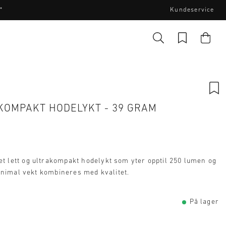
*
Kundeservice
KOMPAKT HODELYKT - 39 GRAM
 lett og ultrakompakt hodelykt som yter opptil 250 lumen og
minimal vekt kombineres med kvalitet.
På lager