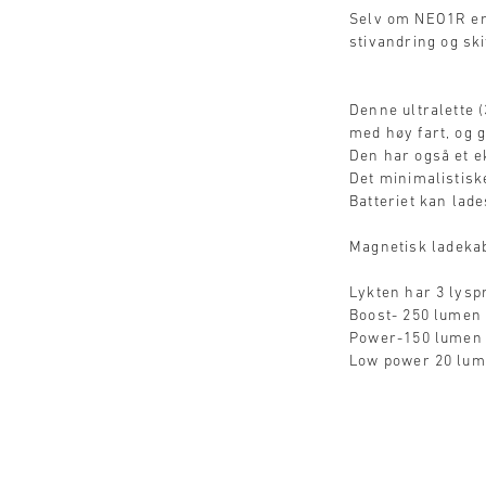
Selv om NEO1R er 
stivandring og ski
Denne ultralette (
med høy fart, og g
Den har også et e
Det minimalistisk
Batteriet kan lad
Magnetisk ladekab
Lykten har 3 lys
Boost- 250 lumen
Power-150 lumen
Low power 20 lum