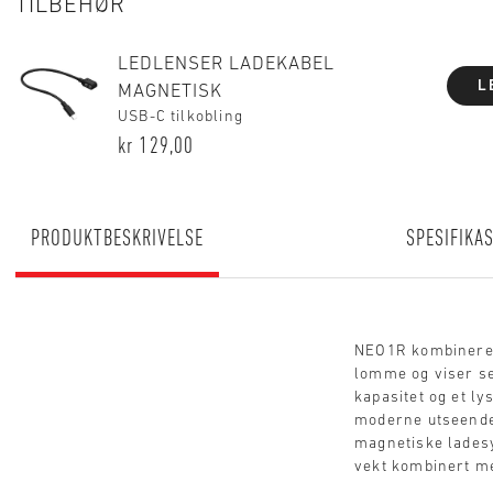
TILBEHØR
LEDLENSER LADEKABEL
L
MAGNETISK
USB-C tilkobling
kr 129,00
PRODUKTBESKRIVELSE
SPESIFIKA
NEO1R kombinerer
lomme og viser se
kapasitet og et ly
moderne utseendet
magnetiske ladesy
vekt kombinert me