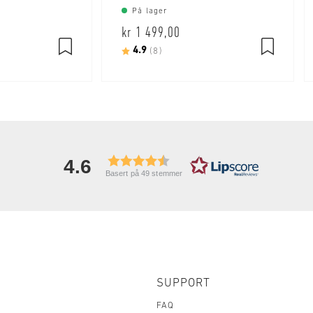
På lager
kr 1 499,00
ulige
Karakter:
4.9
av 5 mulige
(8)
4.6
Basert på 49 stemmer
SUPPORT
FAQ