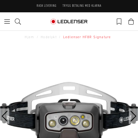
RASK LEVERING
TRYGG BETALING MED KLARNA
Hjem
Hodelykt
Ledlenser HF8R Signature