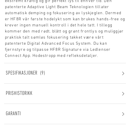
ekstremt kraftig og gir perfekt lys til enhver tid. Den
patenterte Adaptive Light Beam Teknologien tillater
automatisk demping og fokusering av lyskjeglen. Dermed
er HF8R vår første hodelykt som kan brukes hands-free og
krever ingen manuell kontroll i det hele tatt. I tillegg
kommer den med rødt, blått og grønt frontlys og muliggjør
praktisk talt sømløs fokusering takket være vårt
patenterte Digital Advanced Focus System. Du kan
fjernstyre og tilpasse HF8R Signature via Ledlenser
Connect App. Hodestropp med refleksdetaljer.
SPESIFIKASJONER
9
PRISHISTORIKK
GARANTI