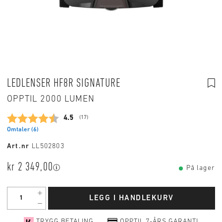
LEDLENSER HF8R SIGNATURE
OPPTIL 2000 LUMEN
Gjennomsnittskarakter:
4.5
(
stemmer:
17
)
Omtaler (
6
)
Art.nr
LL502803
kr 2 349,00
På lager
LEGG I HANDLEKURV
TRYGG BETALING
OPPTIL 7-ÅRS GARANTI