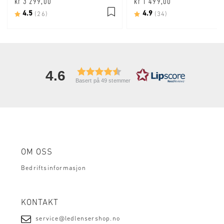
kr 3 299,00
kr 1 499,00
Karakter:
4.5
av 5 mulige
Karakter:
4.9
av 5 mulige
(26)
(34)
4.6
Basert på 49 stemmer
OM OSS
Bedriftsinformasjon
KONTAKT
service@ledlensershop.no