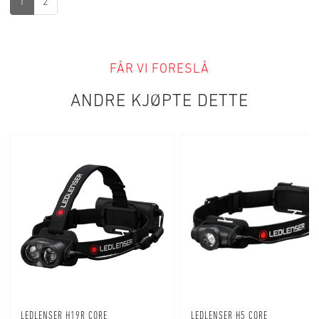
r
1
2
e
e
r
FÅR VI FORESLÅ
ANDRE KJØPTE DETTE
LEDLENSER H19R CORE
LEDLENSER H5 CORE