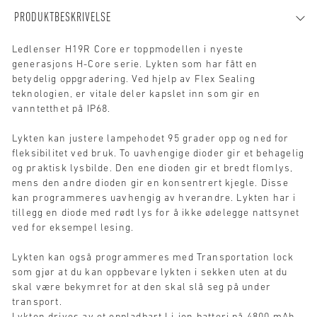
PRODUKTBESKRIVELSE
Ledlenser H19R Core er toppmodellen i nyeste
generasjons H-Core serie. Lykten som har fått en
betydelig oppgradering. Ved hjelp av Flex Sealing
teknologien, er vitale deler kapslet inn som gir en
vanntetthet på IP68.
Lykten kan justere lampehodet 95 grader opp og ned for
fleksibilitet ved bruk. To uavhengige dioder gir et behagelig
og praktisk lysbilde. Den ene dioden gir et bredt flomlys,
mens den andre dioden gir en konsentrert kjegle. Disse
kan programmeres uavhengig av hverandre. Lykten har i
tillegg en diode med rødt lys for å ikke ødelegge nattsynet
ved for eksempel lesing.
Lykten kan også programmeres med Transportation lock
som gjør at du kan oppbevare lykten i sekken uten at du
skal være bekymret for at den skal slå seg på under
transport.