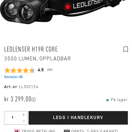
LEDLENSER H19R CORE
3500 LUMEN, OPPLADBAR
Gjennomsnittskarakter:
4.5
(
stemmer:
26
)
Omtaler (
8
)
Art.nr
LL502124
kr 3 299,00
På lager
LEGG I HANDLEKURV
TRYGG BETALING
OPPTIL 7-ÅRS GARANTI