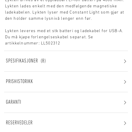
Lykten drives av et oppladbart Li-ion batteri på 4800 mAh.
Lykten lades enkelt med den medfølgende magnetiske
ladekabelen. Lykten lyser med Constant Light som gjør at
den holder samme lysnivå lenger enn før.
Lykten leveres med et stk batteri og ladekabel for USB-A.
Du må kjøpe forlengelseskabel separat. Se
artikkelnummer: LL502312
SPESIFIKASJONER
8
PRISHISTORIKK
GARANTI
RESERVEDELER