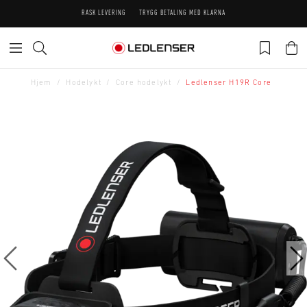
RASK LEVERING
TRYGG BETALING MED KLARNA
Hjem
Hodelykt
Core hodelykt
Ledlenser H19R Core