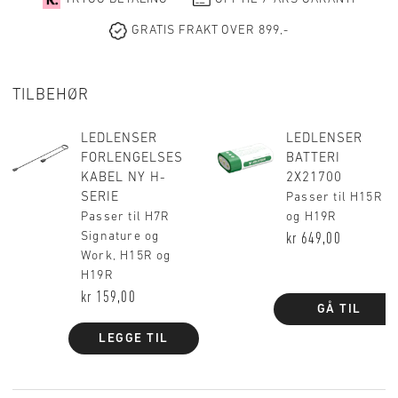
GRATIS FRAKT OVER 899,-
TILBEHØR
LEDLENSER
LEDLENSER
FORLENGELSES
BATTERI
KABEL NY H-
2X21700
SERIE
Passer til H15R
Passer til H7R
og H19R
Signature og
kr 649,00
Work, H15R og
H19R
kr 159,00
GÅ TIL
LEGGE TIL