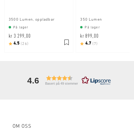
3500 Lumen, oppladbar
350 Lumen
På lager
På lager
kr 3 299,00
kr 899,00
Karakter:
4.5
av 5 mulige
Karakter:
4.7
av 5 mulige
(26)
(7)
4.6
Basert på 49 stemmer
OM OSS